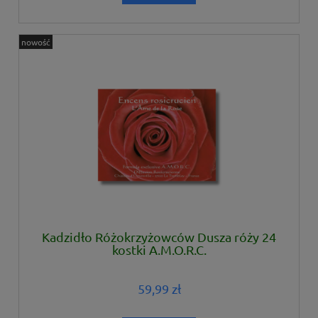
nowość
Kadzidło Różokrzyżowców Dusza róży 24
kostki A.M.O.R.C.
59,99 zł