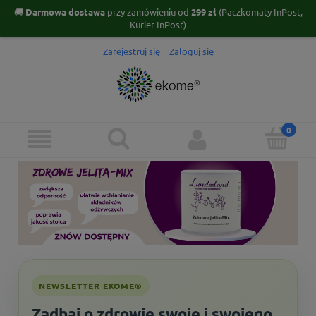
🚚
Darmowa dostawa
przy zamówieniu od
299 zł
(Paczkomaty InPost,
Kurier InPost)
Zarejestruj się
Zaloguj się
NEWSLETTER EKOME®
Zadbaj o zdrowie swoje i swojego